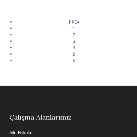
PREV
1
2
3
4
5
6
Çalışma Alanlarımız
Aile Hukuku